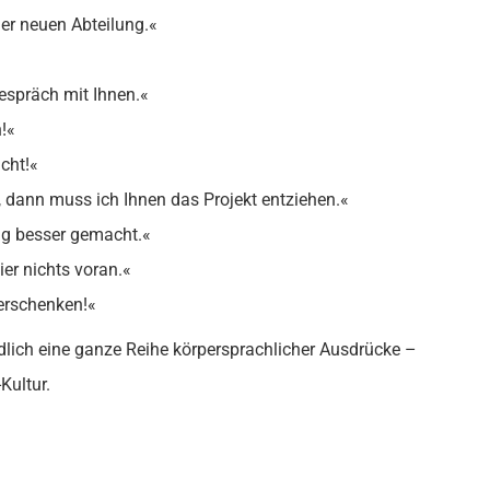
ner neuen Abteilung.«
Gespräch mit Ihnen.«
!«
cht!«
 dann muss ich Ihnen das Projekt entziehen.«
ng besser gemacht.«
er nichts voran.«
verschenken!«
lich eine ganze Reihe körpersprachlicher Ausdrücke –
Kultur.