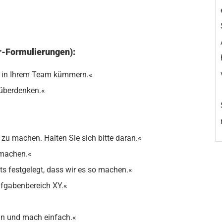
r-Formulierungen):
os in Ihrem Team kümmern.«
 überdenken.«
zu machen. Halten Sie sich bitte daran.«
 machen.«
its festgelegt, dass wir es so machen.«
ufgabenbereich XY.«
 an und mach einfach.«