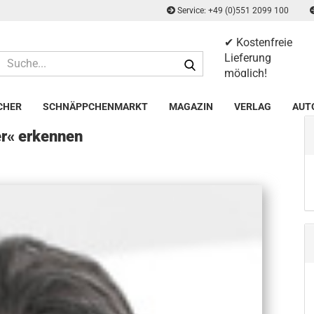
Service: +49 (0)551 2099 100
✔ Kostenfreie
Suche...
Lieferung
möglich!
✔ 14 Tage
Rückgaberecht
CHER
SCHNÄPPCHENMARKT
MAGAZIN
VERLAG
AUT
er« erkennen