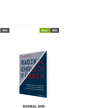
NEU
BALD
NEU
RA­DI­KAL EHR­