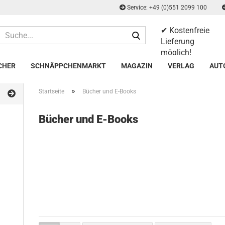
Service: +49 (0)551 2099 100
✔ Kostenfreie
Suche...
Lieferung
möglich!
✔ 14 Tage
CHER
SCHNÄPPCHENMARKT
MAGAZIN
VERLAG
AUT
Rückgaberecht
»
Startseite
Bücher und E-Books
Bücher und E-Books