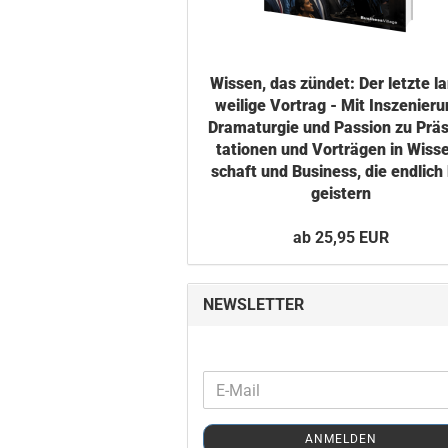
Wis­sen, das zün­det: Der letz­te l
wei­li­ge Vor­trag - Mit In­sze­nie­r
Dra­ma­tur­gie und Pas­si­on zu Prä­
ta­tio­nen und Vor­trä­gen in Wis­s
schaft und Busi­ness, die end­lich
geis­tern
ab 25,95 EUR
NEWSLETTER
WEITER
E-
ZUR
Mail
NEWSLETTER-
ANMELDEN
ANMELDUNG