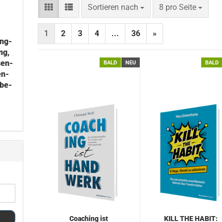
Sortieren nach
pro Seite
Sortieren nach
8 pro Seite
1
2
3
4
...
36
»
ang­
ung,
sen­
BALD
NEU
BALD
en­
 be­
Coa­ching ist
KILL THE HABIT: