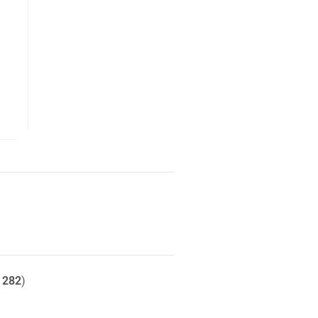
t
282
)