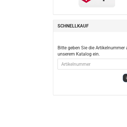
SCHNELLKAUF
BITTE
Bitte geben Sie die Artikelnummer
GEBEN
unserem Katalog ein.
SIE
DIE
ARTIKELNUMMER
AUS
UNSEREM
KATALOG
EIN.