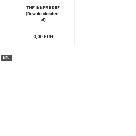
THE INNER KORE
(Down­load­ma­te­ri­
al)
0,00 EUR
NEU