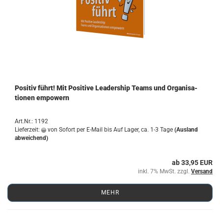
Po­si­tiv führt! Mit Po­si­ti­ve Lea­der­ship Teams und Or­ga­ni­sa­
tio­nen em­powern
Art.Nr.: 1192
Lieferzeit:
von Sofort per E-Mail bis Auf Lager, ca. 1-3 Tage
(Ausland
abweichend)
ab 33,95 EUR
inkl. 7% MwSt. zzgl.
Versand
MEHR