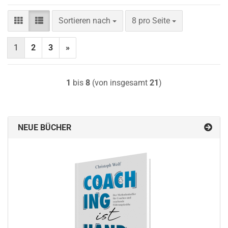
Sortieren nach
pro Seite
Sortieren nach
8 pro Seite
1
2
3
»
1
bis
8
(von insgesamt
21
)
NEUE BÜCHER