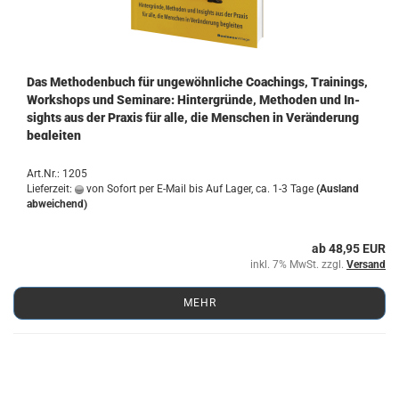
Das Me­tho­den­buch für un­ge­wöhn­li­che Coa­chings, Trai­nings,
Work­shops und Se­mi­na­re: Hin­ter­grün­de, Me­tho­den und In­
sights aus der Pra­xis für alle, die Men­schen in Ver­än­de­rung
be­glei­ten
Art.Nr.: 1205
Lieferzeit:
von Sofort per E-Mail bis Auf Lager, ca. 1-3 Tage
(Ausland
abweichend)
ab 48,95 EUR
inkl. 7% MwSt. zzgl.
Versand
MEHR