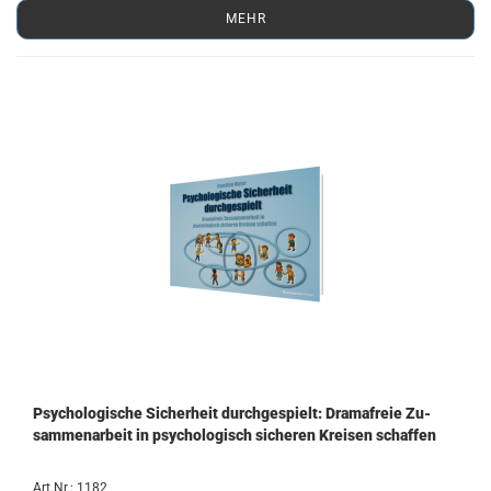
MEHR
Psy­cho­lo­gi­sche Si­cher­heit durch­ge­spielt: Dra­ma­freie Zu­
sam­men­ar­beit in psy­cho­lo­gisch si­che­ren Krei­sen schaf­fen
Art.Nr.: 1182