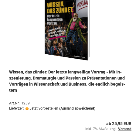
Wis­sen, das zün­det: Der letz­te lang­wei­li­ge Vor­trag - Mit In­
sze­nie­rung, Dra­ma­tur­gie und Pas­si­on zu Prä­sen­ta­tio­nen und
Vor­trä­gen in Wis­sen­schaft und Busi­ness, die end­lich be­geis­
tern
Art.Nr.: 1239
Lieferzeit:
Jetzt vorbestellen
(Ausland abweichend)
ab 25,95 EUR
inkl. 7% MwSt. zzgl.
Versand