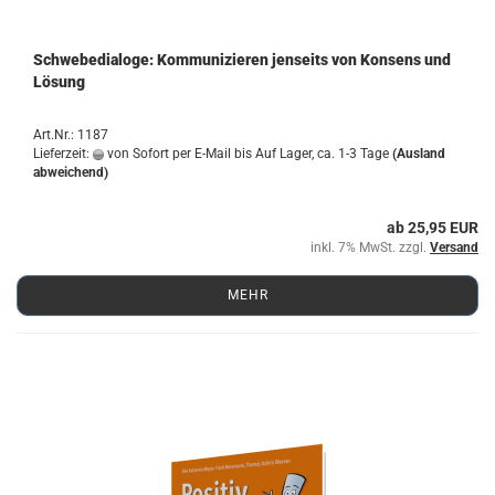
Schwe­be­dia­lo­ge: Kom­mu­ni­zie­ren jen­seits von Kon­sens und
Lö­sung
Art.Nr.: 1187
Lieferzeit:
von Sofort per E-Mail bis Auf Lager, ca. 1-3 Tage
(Ausland
abweichend)
ab 25,95 EUR
inkl. 7% MwSt. zzgl.
Versand
MEHR