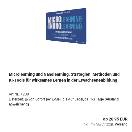
Mi­cro­lear­ning und Na­no­lear­ning: Stra­te­gien, Me­tho­den und
KI-​Tools für wirk­sa­mes Ler­nen in der Er­wach­se­nen­bil­dung
Art.Nr.: 1208
Lieferzeit:
von Sofort per E-Mail bis Auf Lager, ca. 1-3 Tage
(Ausland
abweichend)
ab 28,95 EUR
inkl. 7% MwSt. zzgl.
Versand