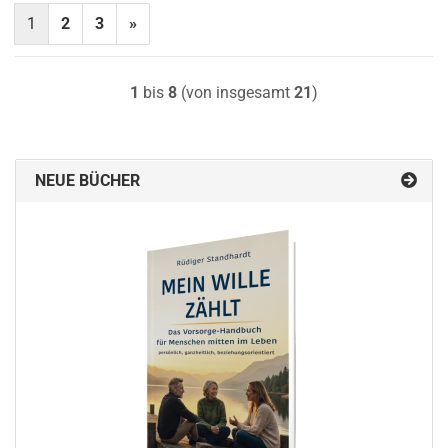
1
2
3
»
1
bis
8
(von insgesamt
21
)
NEUE BÜCHER