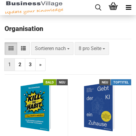
Organisation
Sortieren nach
pro Seite
Sortieren nach
8 pro Seite
1
2
3
»
BALD
NEU
NEU
TOPTITEL