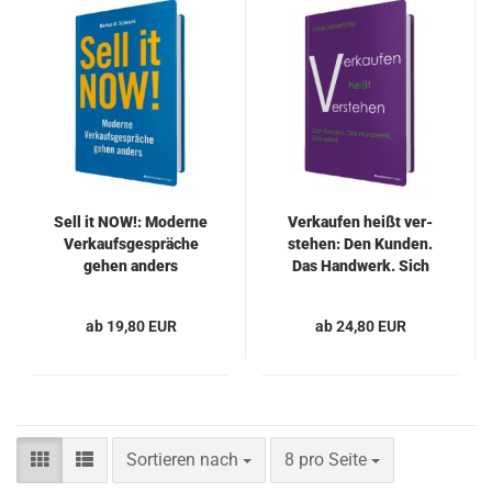
Sell it NOW!: Mo­der­ne
Ver­kau­fen heißt ver­
Ver­kaufs­ge­sprä­che
ste­hen: Den Kun­den.
gehen an­ders
Das Hand­werk. Sich
selbst.
ab 19,80 EUR
ab 24,80 EUR
Sortieren nach
pro Seite
Sortieren nach
8 pro Seite