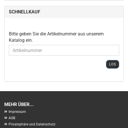
SCHNELLKAUF
BITTE
Bitte geben Sie die Artikelnummer aus unserem
GEBEN
Katalog ein.
SIE
DIE
ARTIKELNUMMER
AUS
LOS
UNSEREM
KATALOG
EIN.
MEHR ÜBER...
Impressum
AGB
Privatsphäre und Datenschutz