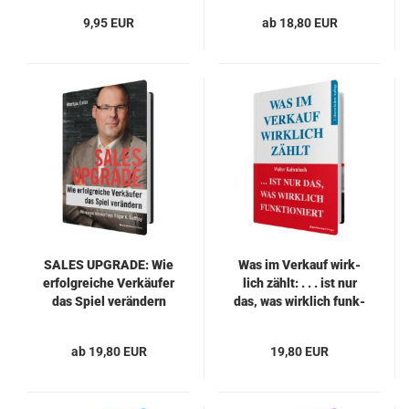
9,95 EUR
ab 18,80 EUR
SALES UP­GRADE: Wie
Was im Ver­kauf wirk­
er­folg­rei­che Ver­käu­fer
lich zählt: . . . ist nur
das Spiel ver­än­dern
das, was wirk­lich funk­
tio­niert
ab 19,80 EUR
19,80 EUR