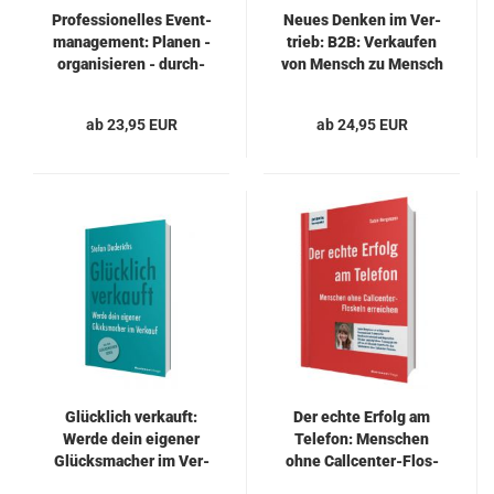
Pro­fes­sio­nel­les Event­
Neues Den­ken im Ver­
ma­nage­ment: Pla­nen -
trieb: B2B: Ver­kau­fen
or­ga­ni­sie­ren - durch­
von Mensch zu Mensch
füh­ren
ab 23,95 EUR
ab 24,95 EUR
Glück­lich ver­kauft:
Der echte Er­folg am
Werde dein ei­ge­ner
Te­le­fon: Men­schen
Glücks­ma­cher im Ver­
ohne Callcenter-​​Flos­
kauf
keln er­rei­chen