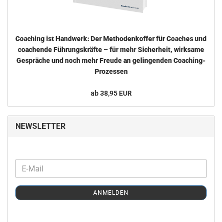
Coa­ching ist Hand­werk: Der Me­tho­den­kof­fer für Coa­ches und
coa­chen­de Füh­rungs­kräf­te – für mehr Si­cher­heit, wirk­sa­me
Ge­sprä­che und noch mehr Freu­de an ge­lin­gen­den Coaching-​
Prozessen
ab 38,95 EUR
NEWSLETTER
WEITER
E-
ZUR
Mail
NEWSLETTER-
ANMELDEN
ANMELDUNG