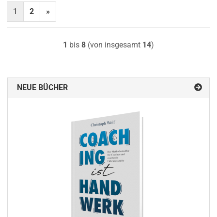
1
2
»
1
bis
8
(von insgesamt
14
)
NEUE BÜCHER