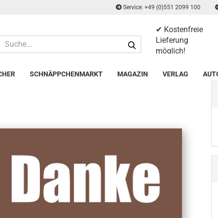
Service: +49 (0)551 2099 100
✔ Kostenfreie
Suche...
Lieferung
möglich!
✔ 14 Tage
Rückgaberecht
CHER
SCHNÄPPCHENMARKT
MAGAZIN
VERLAG
AUT