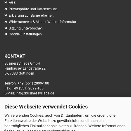
AGB
Privatsphäre und Datenschutz
Erklärung zur Barrierefreiheit
Widerrufsrecht & Muster-Widerrufsformular
Sitzung unterbrochen
Cookie Einstellungen
KONTAKT
BusinessVillage GmbH
Reinhäuser Landstraße 22
D-37083 Göttingen
Telefon: +49 (551) 2099-100
Fax: +49 (551) 2099-105
E-Mail: info@businessvillage.de
Diese Webseite verwendet Cookies
SOCIAL MEDIA
Wir verwenden Cookies, auch von Drittanbietern, um die ordentliche
Funktionsweise der Website zu gewährleisten und Ihnen ein
bestmögliches Einkaufserlebnis bieten zu können. Weitere Informationen