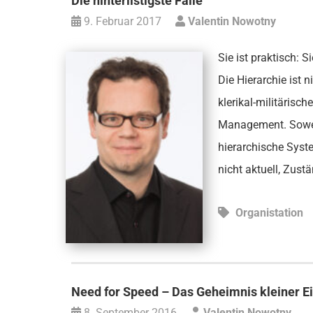
Die hinterlistigste Falle
9. Februar 2017
Valentin Nowotny
Sie ist praktisch: S
Die Hierarchie ist 
klerikal-militärisc
Management. Soweit 
hierarchische Syst
nicht aktuell, Zust
Organistation
Need for Speed – Das Geheimnis kleiner E
8. September 2016
Valentin Nowotny