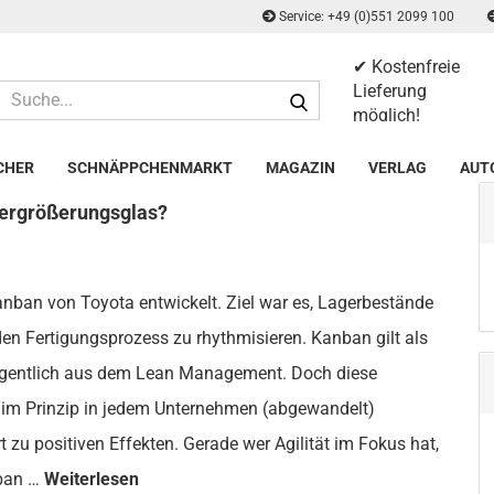
Service: +49 (0)551 2099 100
✔ Kostenfreie
Suche...
Lieferung
möglich!
✔ 14 Tage
Rückgaberecht
CHER
SCHNÄPPCHENMARKT
MAGAZIN
VERLAG
AUT
Vergrößerungsglas?
anban von Toyota entwickelt. Ziel war es, Lagerbestände
den Fertigungsprozess zu rhythmisieren. Kanban gilt als
eigentlich aus dem Lean Management. Doch diese
 im Prinzip in jedem Unternehmen (abgewandelt)
zu positiven Effekten. Gerade wer Agilität im Fokus hat,
nban …
Weiterlesen