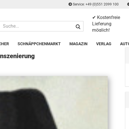
Service: +49 (0)551 2099 100
✔ Kostenfreie
Suche...
Lieferung
möglich!
✔ 14 Tage
Rückgaberecht
CHER
SCHNÄPPCHENMARKT
MAGAZIN
VERLAG
AUT
 Inszenierung