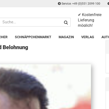
Service: +49 (0)551 2099 100
✔ Kostenfreie
Suche...
Lieferung
möglich!
✔ 14 Tage
Rückgaberecht
CHER
SCHNÄPPCHENMARKT
MAGAZIN
VERLAG
AUT
nd Belohnung