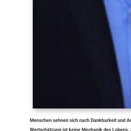
Menschen sehnen sich nach Dankbarkeit und A
Wertschätzung ist keine Mechanik des Lobens. S