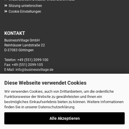
Sitzung unterbrochen
Cookie Einstellungen
KONTAKT
BusinessVillage GmbH
Reinhäuser Landstraße 22
D-37083 Göttingen
Telefon: +49 (551) 2099-100
Fax: +49 (551) 2099-105
E-Mail: info@businessvillage.de
Diese Webseite verwendet Cookies
SOCIAL MEDIA
Wir verwenden Cookies, auch von Drittanbietern, um die ordentliche
Funktionsweise der Website zu gewährleisten und Ihnen ein
bestmögliches Einkaufserlebnis bieten zu können. Weitere Informationen
finden Sie in unserer
Datenschutzerklärung
.
Alle Akzeptieren
Onlineshop erstellen
mit Gambio.de © 2026