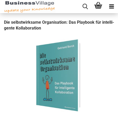
Die selbst­wirk­sa­me Or­ga­ni­sa­ti­on: Das Play­book für in­tel­li­
gen­te Kol­la­bo­ra­ti­on