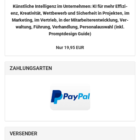
Künst­li­che In­tel­li­genz im Un­ter­neh­men: KI für mehr Ef­fi­zi­
enz, Krea­ti­vi­tät, Wett­be­werb und Si­cher­heit in Pro­jek­ten, im
Mar­ke­ting, im Ver­trieb, in der Mit­ar­bei­ter­ent­wick­lung, Ver­
wal­tung, Füh­rung, Ver­hand­lung, Per­so­nal­aus­wahl (inkl.
Prompt­de­sign Guide)
Nur 19,95 EUR
ZAHLUNGSARTEN
VERSENDER