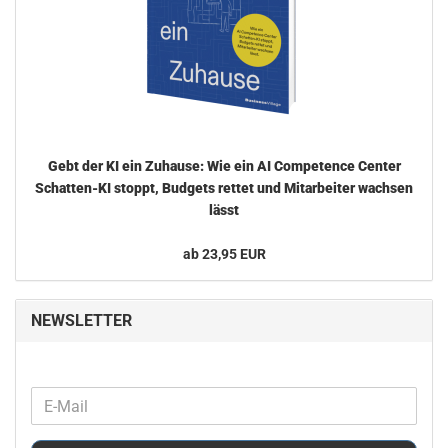
Gebt der KI ein Zu­hau­se: Wie ein AI Com­pe­tence Cen­ter
Schatten-​KI stoppt, Bud­gets ret­tet und Mit­ar­bei­ter wach­sen
lässt
ab 23,95 EUR
NEWSLETTER
WEITER
E-
ZUR
Mail
NEWSLETTER-