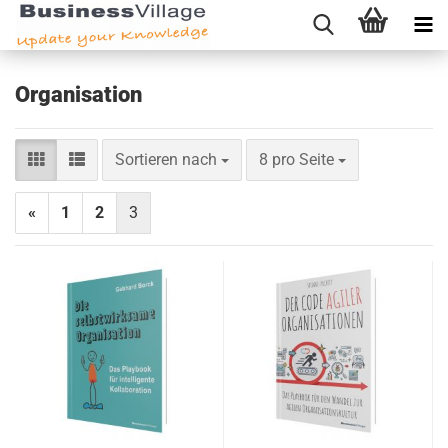
Organisation
Sortieren nach
pro Seite
Sortieren nach
8 pro Seite
«
1
2
3