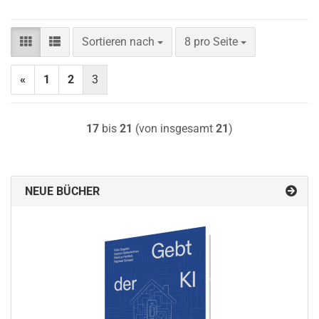
Sortieren nach
pro Seite
Sortieren nach
8 pro Seite
«
1
2
3
17
bis
21
(von insgesamt
21
)
NEUE BÜCHER