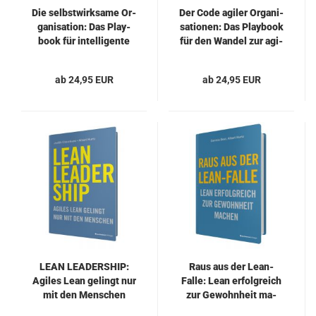
Die selbst­wirk­sa­me Or­
Der Code agi­ler Or­ga­ni­
ga­ni­sa­ti­on: Das Play­
sa­tio­nen: Das Play­book
book für in­tel­li­gen­te
für den Wan­del zur agi­
Kol­la­bo­ra­ti­on
len Or­ga­ni­sa­ti­ons­kul­
tur
ab 24,95 EUR
ab 24,95 EUR
LEAN LEA­DER­SHIP:
Raus aus der Lean-​
Agi­les Lean ge­lingt nur
Falle: Lean er­folg­reich
mit den Men­schen
zur Ge­wohn­heit ma­
chen