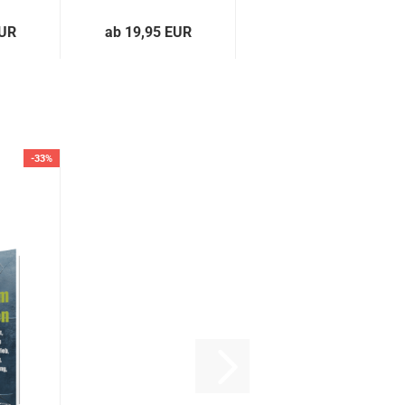
tio­nen...
EUR
ab 19,95 EUR
-33%