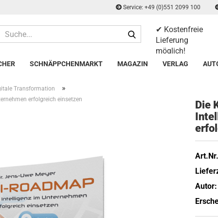
Service: +49 (0)551 2099 100
✔ Kostenfreie
Suche...
Lieferung
möglich!
✔ 14 Tage
CHER
SCHNÄPPCHENMARKT
MAGAZIN
VERLAG
AUT
Rückgaberecht
»
gitale Transformation
ternehmen erfolgreich einsetzen
Die 
In­te
er­fo
Art.Nr.
Lieferz
Autor:
Ersche