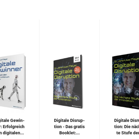
gi­ta­le Ge­win­
Di­gi­ta­le Dis­rup­
Di­gi­ta­le Dis­
: Er­folg­reich
ti­on - Das gra­tis
ti­on: Die nä
 di­gi­ta­len...
Book­let:...
te Stufe der