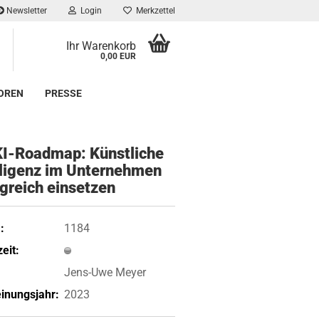
Newsletter
Login
Merkzettel
Ihr Warenkorb
0,00 EUR
OREN
PRESSE
KI-​Roadmap: Künst­li­che
l­li­genz im Un­ter­neh­men
lg­reich ein­set­zen
:
1184
eit:
Jens-Uwe Meyer
inungsjahr:
2023