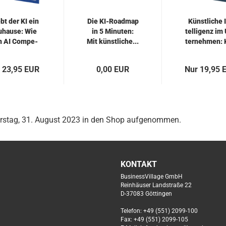
bt der KI ein
Die KI-​Road­map
Künst­li­che 
­hau­se: Wie
in 5 Mi­nu­ten:
tel­li­genz im
n AI Com­pe­
Mit künst­li­che...
ter­neh­men: K
tence...
 23,95 EUR
0,00 EUR
Nur 19,95 
erstag, 31. August 2023 in den Shop aufgenommen.
KONTAKT
BusinessVillage GmbH
Reinhäuser Landstraße 22
D-37083 Göttingen
Telefon: +49 (551) 2099-100
Fax: +49 (551) 2099-105