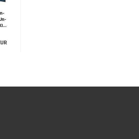
In­
 Un­
I...
EUR