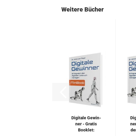
Weitere Bücher
Di­gi­ta­le Ge­win­
Di­
ner - Gra­tis
ner
Book­let:
den