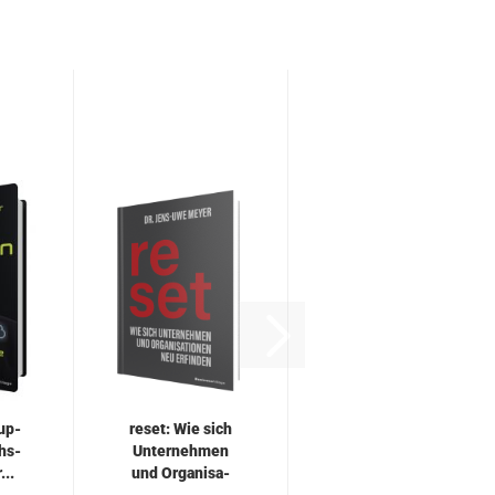
rup­
reset: Wie sich
chs­
Un­ter­neh­men
...
und Or­ga­ni­sa­