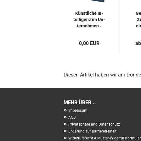
Künst­li­che In­
Ge
tel­li­genz im Un­
Zu
ter­neh­men -
ei
Gra­tis...
0,00 EUR
ab
Diesen Artikel haben wir am Donn
MEHR ÜBER...
Impressum
AGB
Privatsphäre und Datenschutz
Erklärung zur Barrierefreiheit
Widerrufsrecht & Muster-Widerrufsformular