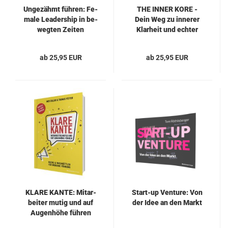
Un­ge­zähmt füh­ren: Fe­
THE INNER KORE -
ma­le Lea­der­ship in be­
Dein Weg zu in­ne­rer
weg­ten Zei­ten
Klar­heit und ech­ter
Wirk­sam­keit
ab 25,95 EUR
ab 25,95 EUR
KLARE KANTE: Mit­ar­
Start-​​up Ven­ture: Von
bei­ter mutig und auf
der Idee an den Markt
Au­gen­hö­he füh­ren