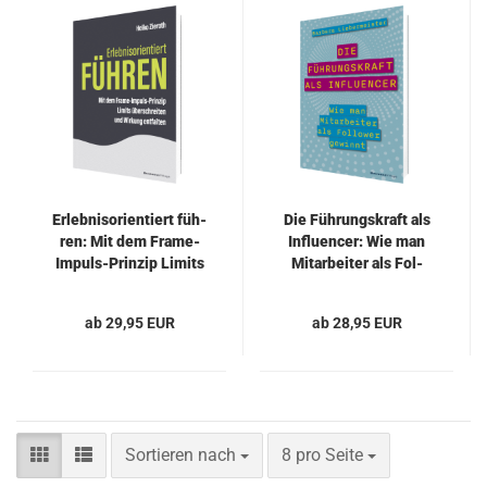
Er­leb­nis­ori­en­tiert füh­
Die Füh­rungs­kraft als
ren: Mit dem Frame-​​
In­flu­en­cer: Wie man
Impuls-​Prinzip Li­mits
Mit­ar­bei­ter als Fol­
über­schrei­ten und Wir­
lower ge­winnt
kung ent­fal­ten
ab 29,95 EUR
ab 28,95 EUR
Sortieren nach
pro Seite
Sortieren nach
8 pro Seite