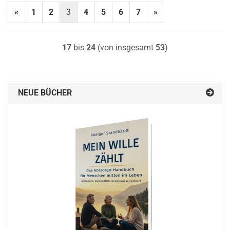
«
1
2
3
4
5
6
7
»
17
bis
24
(von insgesamt
53
)
NEUE BÜCHER