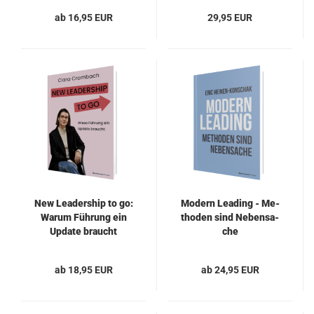
ab 16,95 EUR
29,95 EUR
New Lea­der­ship to go:
Mo­dern Lea­ding - Me­
Warum Füh­rung ein
tho­den sind Ne­ben­sa­
Up­date braucht
che
ab 18,95 EUR
ab 24,95 EUR