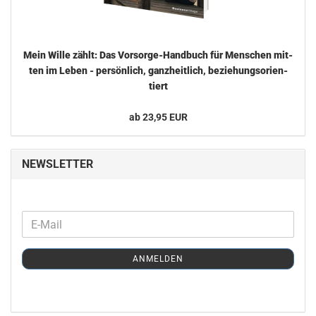
Mein Wille zählt: Das Vorsorge-​Handbuch für Men­schen mit­
ten im Leben - per­sön­lich, ganz­heit­lich, be­zie­hungs­ori­en­
tiert
ab 23,95 EUR
NEWSLETTER
WEITER
E-
ZUR
Mail
NEWSLETTER-
ANMELDEN
ANMELDUNG