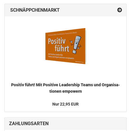
SCHNÄPPCHENMARKT
Po­si­tiv führt! Mit Po­si­ti­ve Lea­der­ship Teams und Or­ga­ni­sa­
tio­nen em­powern
Nur 22,95 EUR
ZAHLUNGSARTEN