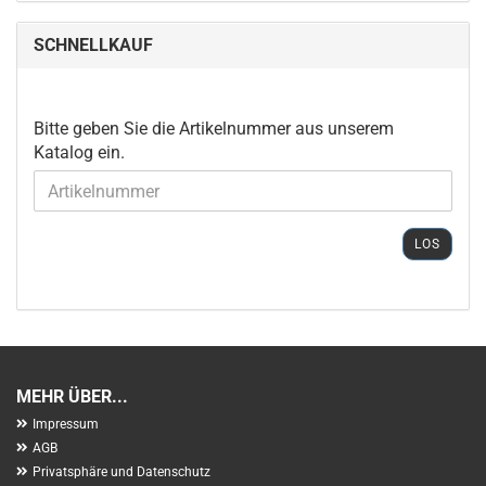
SCHNELLKAUF
BITTE
Bitte geben Sie die Artikelnummer aus unserem
GEBEN
Katalog ein.
SIE
DIE
ARTIKELNUMMER
AUS
LOS
UNSEREM
KATALOG
EIN.
MEHR ÜBER...
Impressum
AGB
Privatsphäre und Datenschutz