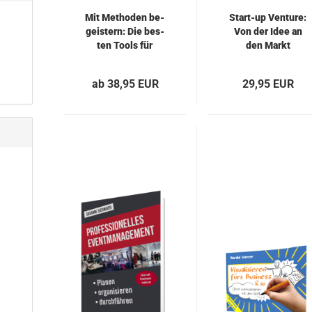
Mit Me­tho­den be­
Start-​​up Ven­ture:
geis­tern: Die bes­
Von der Idee an
ten Tools für
den Markt
wirk­sa­me Lern­
mo­men­te in Se­
ab 38,95 EUR
29,95 EUR
mi­na­ren, Trai­
nings und Work­
shops