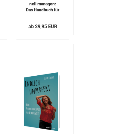
nell ma­na­gen:
Das Hand­buch für
Ver­an­stal­tungs­
or­ga­ni­sa­ti­on
ab 29,95 EUR