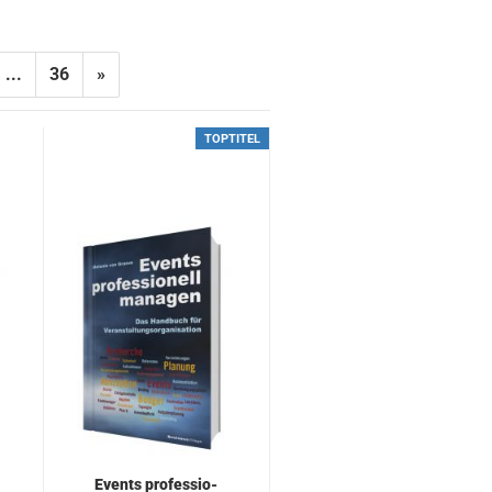
...
36
»
TOPTITEL
Events pro­fes­sio­