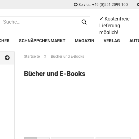
Service: +49 (0)551 2099 100
✔ Kostenfreie
Suche...
Lieferung
möglich!
✔ 14 Tage
CHER
SCHNÄPPCHENMARKT
MAGAZIN
VERLAG
AUT
Rückgaberecht
»
Startseite
Bücher und E-Books
Bücher und E-Books