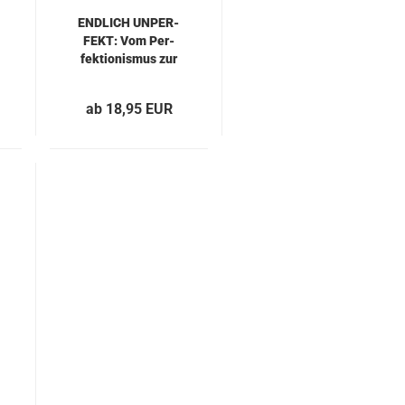
END­LICH UN­PER­
FEKT: Vom Per­
fek­tio­nis­mus zur
Leich­tig­keit
ab 18,95 EUR