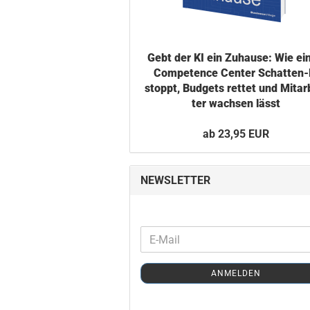
Gebt der KI ein Zu­hau­se: Wie ei
Com­pe­tence Cen­ter Schatten-​
stoppt, Bud­gets ret­tet und Mit­ar­
ter wach­sen lässt
ab 23,95 EUR
NEWSLETTER
WEITER
E-
ZUR
Mail
NEWSLETTER-
ANMELDEN
ANMELDUNG