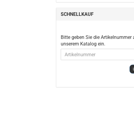
SCHNELLKAUF
BITTE
Bitte geben Sie die Artikelnummer
GEBEN
unserem Katalog ein.
SIE
DIE
ARTIKELNUMMER
AUS
UNSEREM
KATALOG
EIN.