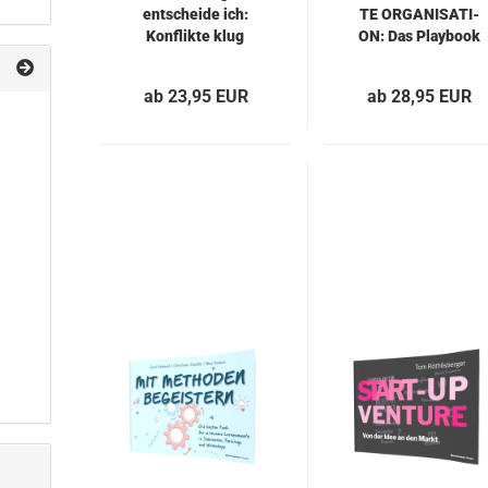
ent­schei­de ich:
TE OR­GA­NI­SA­TI­
Kon­flik­te klug
ON: Das Play­book
be­wäl­ti­gen
für or­ga­ni­sa­to­ri­
sche Kom­ple­xi­tät
ab 23,95 EUR
ab 28,95 EUR