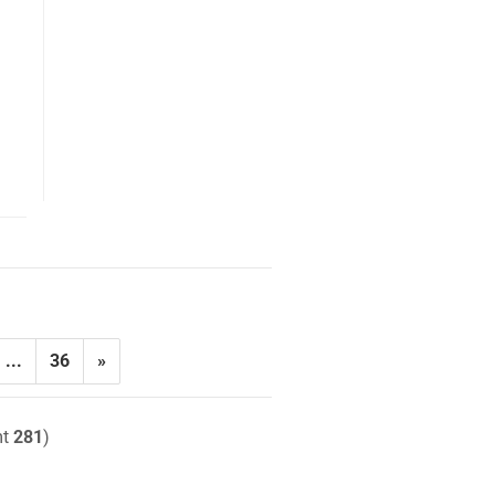
...
36
»
mt
281
)