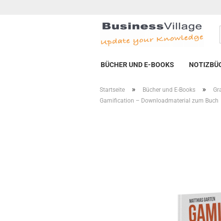
BÜCHER UND E-BOOKS
NOTIZBÜ
»
»
Startseite
Bücher und E-Books
Gra
Gamification – Downloadmaterial zum Buch