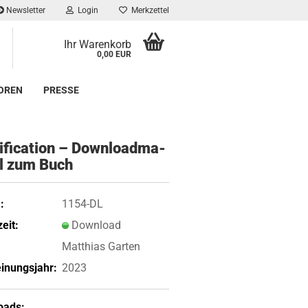
Newsletter
Login
Merkzettel
Ihr Warenkorb
0,00 EUR
OREN
PRESSE
­fi­ca­ti­on – Down­load­ma­
­al zum Buch
:
1154-DL
eit:
Download
Matthias Garten
inungsjahr:
2023
oads: