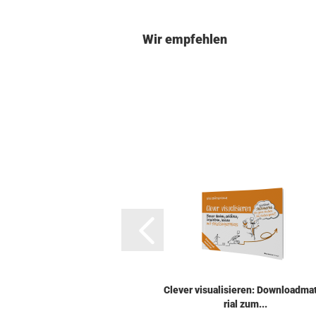
Wir empfehlen
Cle­ver vi­sua­li­sie­ren: Down­load­ma­
ri­al zum...