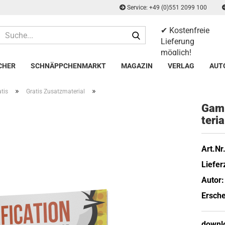
Service: +49 (0)551 2099 100
✔ Kostenfreie
Suche...
Lieferung
möglich!
✔ 14 Tage
CHER
SCHNÄPPCHENMARKT
MAGAZIN
VERLAG
AUT
Rückgaberecht
»
»
tis
Gratis Zusatzmaterial
Ga­mi
te­ri
Art.Nr.
Lieferz
Autor:
Ersche
downl