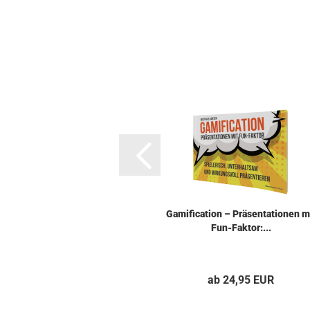
Ga­mi­fi­ca­ti­on – Prä­sen­ta­tio­nen m
Fun-​Fak­tor:...
ab 24,95 EUR