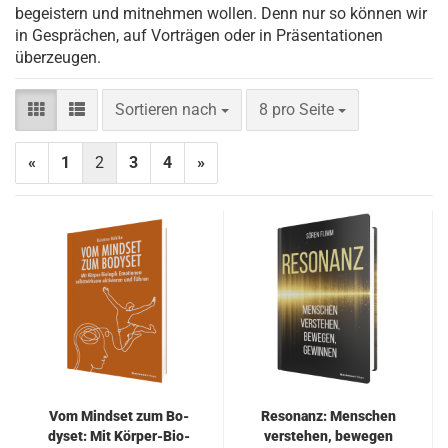
begeistern und mitnehmen wollen. Denn nur so können wir
in Gesprächen, auf Vorträgen oder in Präsentationen
überzeugen.
Sortieren nach
pro Seite
Sortieren nach
8 pro Seite
«
1
2
3
4
»
Vom Mind­set zum Bo­
Re­so­nanz: Men­schen
dy­set: Mit Körper-​​Bio­
ver­ste­hen, be­we­gen