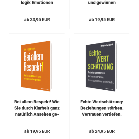
lo­gik Emo­tio­nen
und ge­win­nen
selbst­wirk­sam ak­ti­vie­
ren und füh­ren
ab 33,95 EUR
ab 19,95 EUR
Bei allem Re­spekt! Wie
Echte Wert­schät­zung:
Sie durch Klar­heit ganz
Be­zie­hun­gen stär­ken.
na­tür­lich An­se­hen ge­
Ver­trau­en ver­tie­fen.
win­nen
Teams ge­mein­sam
ent­wi­ckeln.
ab 19,95 EUR
ab 24,95 EUR