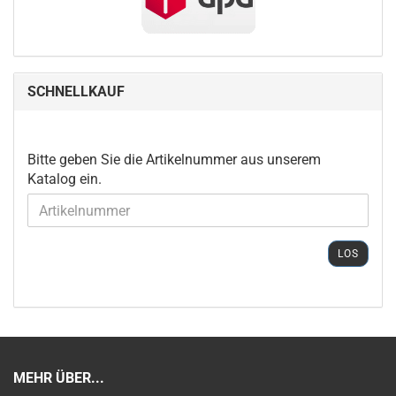
SCHNELLKAUF
BITTE
Bitte geben Sie die Artikelnummer aus unserem
GEBEN
Katalog ein.
SIE
DIE
ARTIKELNUMMER
AUS
LOS
UNSEREM
KATALOG
EIN.
MEHR ÜBER...