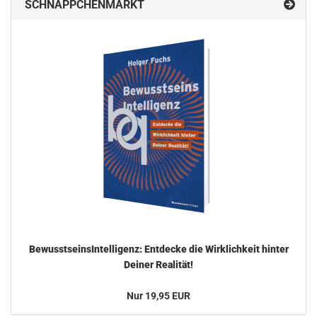
SCHNÄPPCHENMARKT
Be­wusst­seins­In­tel­li­genz: Ent­de­cke die Wirk­lich­keit hin­ter
Dei­ner Rea­li­tät!
Nur 19,95 EUR