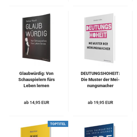
Glaub­wür­dig: Von
DEU­TUNGS­HO­HEIT:
Schau­spie­lern fürs
Die Mus­ter der Mei­
Leben ler­nen
nungs­ma­cher
ab 14,95 EUR
ab 19,95 EUR
TOPTITEL