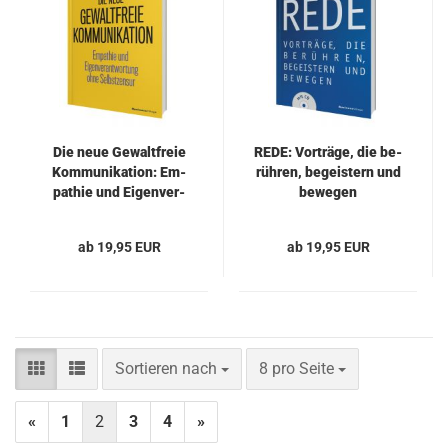
Die neue Ge­walt­freie
REDE: Vor­trä­ge, die be­
Kom­mu­ni­ka­ti­on: Em­
rüh­ren, be­geis­tern und
pa­thie und Ei­gen­ver­
be­we­gen
ant­wor­tung ohne
Selbst­zen­sur
ab 19,95 EUR
ab 19,95 EUR
Sortieren nach
pro Seite
Sortieren nach
8 pro Seite
«
1
2
3
4
»