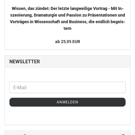
Wis­sen, das zün­det: Der letz­te lang­wei­li­ge Vor­trag - Mit In­
sze­nie­rung, Dra­ma­tur­gie und Pas­si­on zu Prä­sen­ta­tio­nen und
Vor­trä­gen in Wis­sen­schaft und Busi­ness, die end­lich be­geis­
tern
ab 25,95 EUR
NEWSLETTER
WEITER
E-
ZUR
Mail
NEWSLETTER-
ANMELDEN
ANMELDUNG