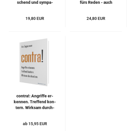
schend und sym­pa­
fürs Reden - auch
thisch
gegen den Strom
19,80 EUR
24,80 EUR
con­tra!: An­grif­fe er­
ken­nen. Tref­fend kon­
tern. Wirk­sam durch­
set­zen.
ab 15,95 EUR