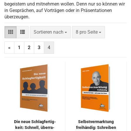
begeistern und mitnehmen wollen. Denn nur so können wir
in Gesprächen, auf Vorträgen oder in Präsentationen
überzeugen.
Sortieren nach
pro Seite
Sortieren nach
8 pro Seite
«
1
2
3
4
Die neue Schlag­fer­tig­
Selbst­ver­mark­tung
keit: Schnell, über­ra­
frei­hän­dig: Schrei­ben