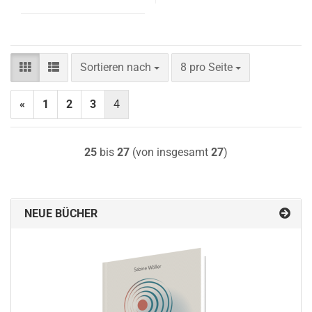
Sortieren nach
pro Seite
Sortieren nach
8 pro Seite
«
1
2
3
4
25
bis
27
(von insgesamt
27
)
NEUE BÜCHER