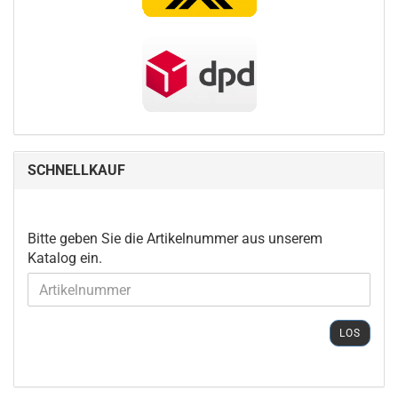
SCHNELLKAUF
BITTE
Bitte geben Sie die Artikelnummer aus unserem
GEBEN
Katalog ein.
SIE
DIE
ARTIKELNUMMER
AUS
LOS
UNSEREM
KATALOG
EIN.