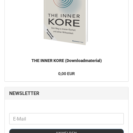
THE INNER KORE (Down­load­ma­te­ri­al)
0,00 EUR
NEWSLETTER
WEITER
E-
ZUR
Mail
NEWSLETTER-