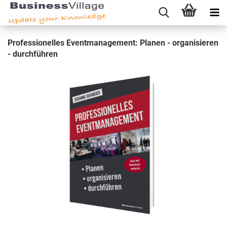
Pro­fes­sio­nel­les Event­ma­nage­ment: Pla­nen - or­ga­ni­sie­ren
- durch­füh­ren