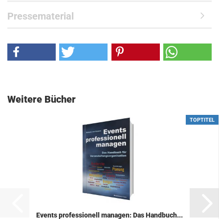
Pressematerial
Weitere Bücher
TOPTITEL
Events pro­fes­sio­nell ma­na­gen: Das Hand­buch...