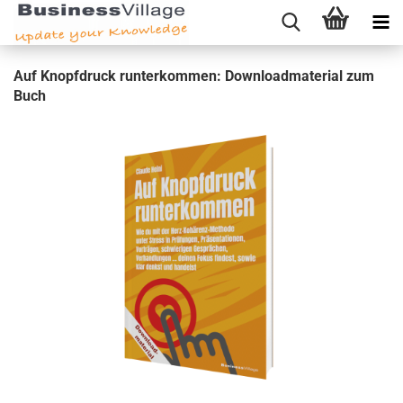
Auf Knopf­druck run­ter­kom­men: Down­load­ma­te­ri­al zum
Buch