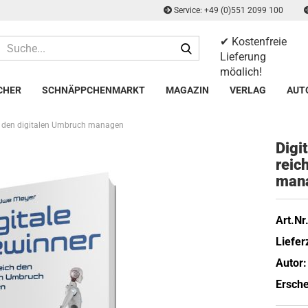
Service: +49 (0)551 2099 100
✔ Kostenfreie
Suche...
Lieferung
möglich!
✔ 14 Tage
CHER
SCHNÄPPCHENMARKT
MAGAZIN
VERLAG
AUT
Rückgaberecht
ch den digitalen Umbruch managen
Di­gi
reich
ma­n
Art.Nr.
Lieferz
Autor:
Ersche