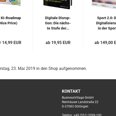
 KI-​Road­map
Di­gi­ta­le Dis­rup­
Sport 2.0: 
Nice Price)
ti­on: Die nächs­
Di­gi­ta­li­sie­
te Stufe der...
in der Spor
bran­che..
r 14,99 EUR
ab 19,95 EUR
ab 149,00 
erstag, 23. Mai 2019 in den Shop aufgenommen.
KONTAKT
BusinessVillage GmbH
Reinhäuser Landstraße 22
D-37083 Göttingen
Telefon: +49 (551) 2099-100