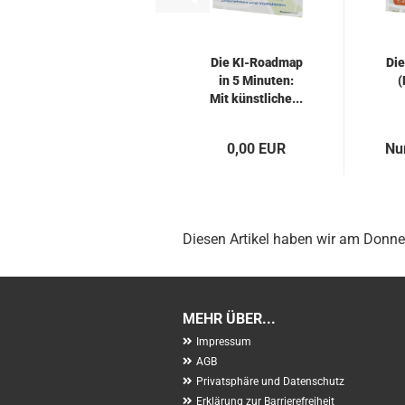
Die KI-​Road­map
Die
in 5 Mi­nu­ten:
(
Mit künst­li­che...
0,00 EUR
Nu
Diesen Artikel haben wir am Donn
MEHR ÜBER...
Impressum
AGB
Privatsphäre und Datenschutz
Erklärung zur Barrierefreiheit