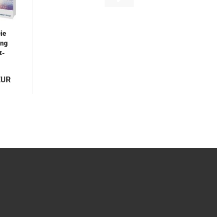
Die
rung
t­
.
EUR