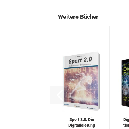
Weitere Bücher
Sport 2.0: Die
Di­g
Di­gi­ta­li­sie­rung
ti­