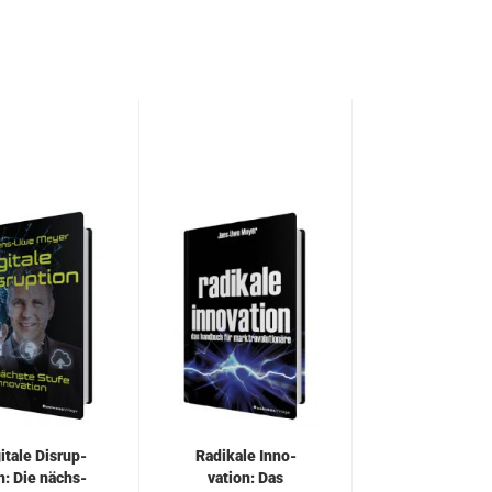
i­ta­le Dis­rup­
Ra­di­ka­le In­no­
on: Die nächs­
va­ti­on: Das