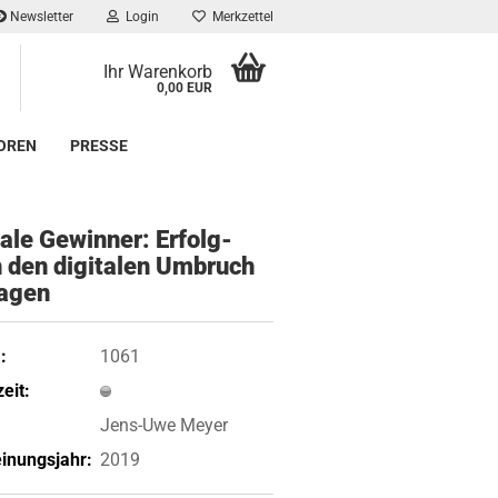
Newsletter
Login
Merkzettel
Ihr Warenkorb
0,00 EUR
OREN
PRESSE
­ta­le Ge­win­ner: Er­folg­
 den di­gi­ta­len Um­bruch
a­gen
:
1061
eit:
Jens-Uwe Meyer
inungsjahr:
2019