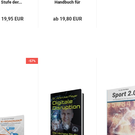
 Stufe der...
Hand­buch für
Markt­re­vo­lu­tio­
nä­re...
 19,95 EUR
ab 19,80 EUR
-57%