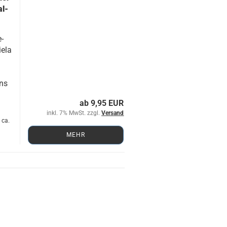
al­
e­
e­la
uns
ab 9,95 EUR
inkl. 7% MwSt. zzgl.
Versand
 ca.
MEHR