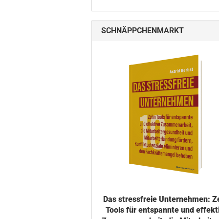
SCHNÄPPCHENMARKT
Das stress­freie Un­ter­neh­men: 
Tools für ent­spann­te und ef­fek­ti