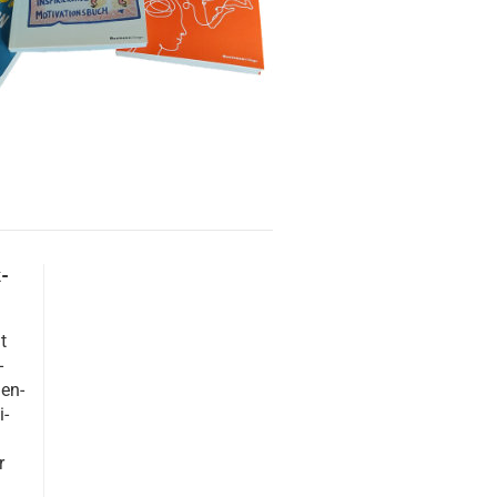
k­
t
­
hen­
i­
r