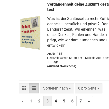
Ver­gan­gen­heit deine Zu­kunft ge­st
test
Was ist der Schlüs­sel zu mehr Zu­fri
den­heit – be­ruf­lich und pri­vat? Da­ni
Land­graf zeigt, wir er­ken­nen, was
unser Den­ken, Füh­len und Han­deln
prägt, wie wir damit um­ge­hen und 
ent­wi­ckeln.
Art.Nr.: 1151
Lieferzeit:
von Sofort per E-Mail bis Auf Lager,
1-3 Tage
(Ausland abweichend)
Sortieren nach
pro Seite
Sortieren nach
8 pro Seite
«
1
2
3
4
5
6
7
»