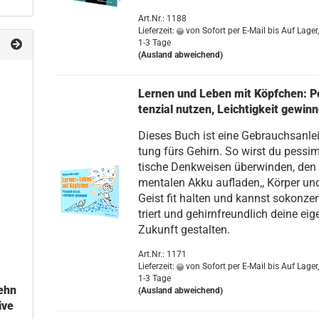
Art.Nr.: 1188
Lieferzeit:
von Sofort per E-Mail bis Auf Lager,
1-3 Tage
(Ausland abweichend)
Ler­nen und Leben mit Köpf­chen: P
ten­zi­al nut­zen, Leich­tig­keit ge­win­
Die­ses Buch ist eine Ge­brauchs­an­lei
tung fürs Ge­hirn. So wirst du pes­si­m
ti­sche Denk­wei­sen über­win­den, den
men­ta­len Akku auf­la­den,, Kör­per un
Geist fit hal­ten und kannst so­kon­ze
triert und ge­hirn­freund­lich deine ei­g
Zu­kunft ge­stal­ten.
Art.Nr.: 1171
Lieferzeit:
von Sofort per E-Mail bis Auf Lager,
1-3 Tage
Zehn
(Ausland abweichend)
­ve