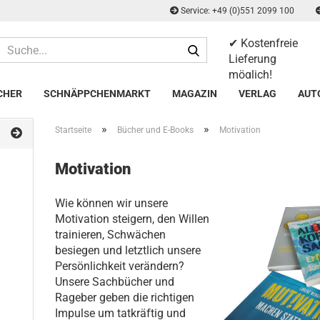
Service: +49 (0)551 2099 100
✔ Kostenfreie
Suche...
Lieferung
möglich!
✔ 14 Tage
CHER
SCHNÄPPCHENMARKT
MAGAZIN
VERLAG
AUT
Rückgaberecht
»
»
Startseite
Bücher und E-Books
Motivation
Motivation
Wie können wir unsere
Motivation steigern, den Willen
trainieren, Schwächen
besiegen und letztlich unsere
Persönlichkeit verändern?
Unsere Sachbücher und
Rageber geben die richtigen
Impulse um tatkräftig und