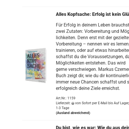
Alles Kopf­sa­che: Er­folg ist kein Gl
Für Er­folg in dei­nem Leben brauchs
zwei Zu­ta­ten: Vor­be­rei­tung und Mög
lich­kei­ten. Denn erst mit der ge­ziel­t
Vor­be­rei­tung – nen­nen wir es ler­nen
trai­nie­ren, oder auf etwas hin­ar­bei­t
schaffst du die Vor­aus­set­zun­gen, 
Mög­lich­kei­ten ent­ste­hen. Das wird
gerne ver­schwie­gen. Mar­kus Czer­ne
Buch zeigt dir, wie du dir kon­ti­nu­ier­l
immer neue Chan­cen schaffst und 
er­folg­reich deine Ziele er­reichst.
Art.Nr.: 1159
Lieferzeit:
von Sofort per E-Mail bis Auf Lager,
1-3 Tage
(Ausland abweichend)
Du bist, wie es war: Wie du aus dei­