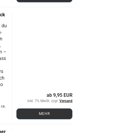
ück
t du
­
en
,
en –
dass
rs
ich
so
ab 9,95 EUR
inkl. 7% MwSt. zzgl.
Versand
 ca.
MEHR
ner