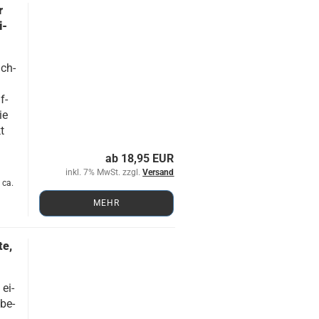
r
i­
ach­
f­
ie
kt
ab 18,95 EUR
inkl. 7% MwSt. zzgl.
Versand
 ca.
MEHR
te,
 ei­
 be­