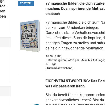
r­ge­
77 ma­gi­sche Bil­der, die dich stär­ke
TOPTITEL
 för­
ma­chen: Das in­spi­rie­ren­de Mo­ti­va­t
­ren
ons­buch
­ben
77 ma­gi­sche Bil­der, die dich zum N
den­ken, zum Um­den­ken brin­gen.
Ganz ohne star­re Ver­hal­tens­vor­schri
ten lie­fert die­ses Buch dir Im­pul­se, d
rich­ti­gen Fra­gen zu stel­len und stär
deine dir in­ne­woh­nen­de Mo­ti­va­ti­on.
Art.Nr.: 1186
Lieferzeit:
von Sofort per E-Mail bis Auf Lager,
1-3 Tage
(Ausland abweichend)
EI­GEN­VER­ANT­WOR­TUNG: Das Bes
was dir pas­sie­ren kann
Bist du be­reit für ein kom­pro­miss­los
gen­ver­ant­wort­li­ches Leben? Bist du