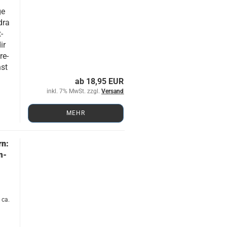
?
ge
dra
t­
ir
re­
hst
ab 18,95 EUR
inkl. 7% MwSt. zzgl.
Versand
MEHR
rn:
m­
 ca.