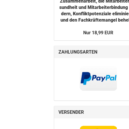
Zu­sam­men­ar­beit, die Mit­ar­bei­te
sund­heit und Mit­ar­bei­ter­bin­dung
dern, Kon­flikt­po­ten­zia­le eli­mi­nie
und den Fach­kräf­te­man­gel be­he
Nur 18,99 EUR
ZAHLUNGSARTEN
VERSENDER