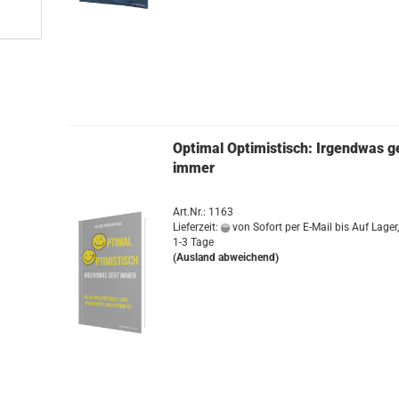
Op­ti­mal Op­ti­mis­tisch: Ir­gend­was 
immer
Art.Nr.: 1163
Lieferzeit:
von Sofort per E-Mail bis Auf Lager,
1-3 Tage
(Ausland abweichend)