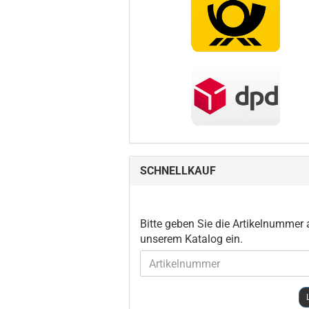
SCHNELLKAUF
BITTE
Bitte geben Sie die Artikelnummer
GEBEN
unserem Katalog ein.
SIE
DIE
ARTIKELNUMMER
AUS