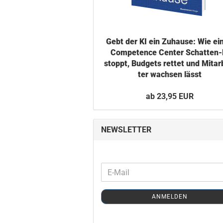
Gebt der KI ein Zu­hau­se: Wie ei
Com­pe­tence Cen­ter Schatten-​
stoppt, Bud­gets ret­tet und Mit­ar­
ter wach­sen lässt
ab 23,95 EUR
NEWSLETTER
WEITER
E-
ZUR
Mail
NEWSLETTER-
ANMELDEN
ANMELDUNG