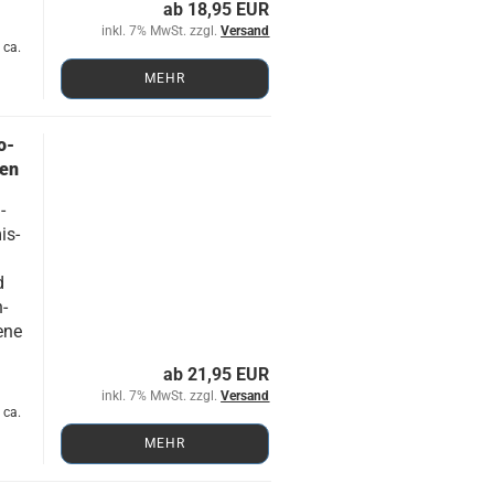
ab 18,95 EUR
inkl. 7% MwSt. zzgl.
Versand
 ca.
MEHR
o­
nen
­
is­
d
n­
e­ne
ab 21,95 EUR
inkl. 7% MwSt. zzgl.
Versand
 ca.
MEHR