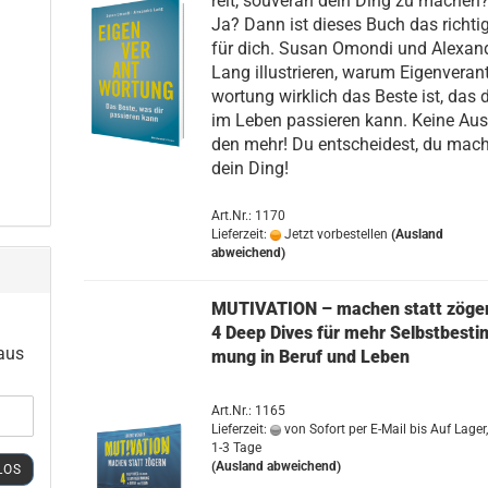
reit, sou­ve­rän dein Ding zu ma­chen
Ja? Dann ist die­ses Buch das rich­ti­
für dich. Susan Omon­di und Alex­an­
Lang il­lus­trie­ren, warum Ei­gen­ver­an
wor­tung wirk­lich das Beste ist, das d
im Leben pas­sie­ren kann. Keine Aus­
den mehr! Du ent­schei­dest, du mac
dein Ding!
Art.Nr.: 1170
Lieferzeit:
Jetzt vorbestellen
(Ausland
abweichend)
MU­TI­VA­TI­ON – ma­chen statt zö­ge
4 Deep Dives für mehr Selbst­be­sti
 aus
mung in Beruf und Leben
Art.Nr.: 1165
Lieferzeit:
von Sofort per E-Mail bis Auf Lager,
1-3 Tage
(Ausland abweichend)
LOS