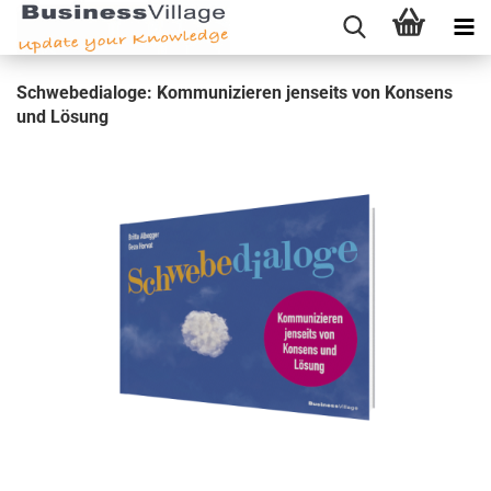
Schwe­be­dia­lo­ge: Kom­mu­ni­zie­ren jen­seits von Kon­sens
und Lö­sung