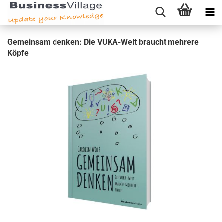
Ge­mein­sam den­ken: Die VUKA-​Welt braucht meh­re­re
Köpfe