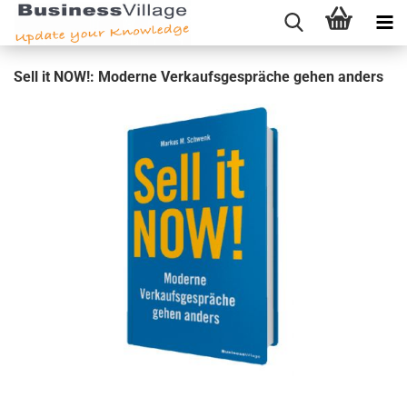
Sell it NOW!: Mo­der­ne Ver­kaufs­ge­sprä­che gehen an­ders