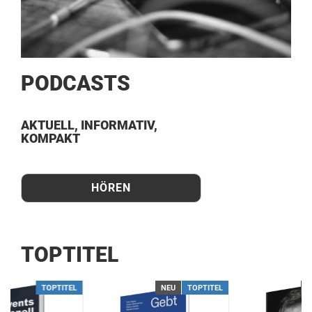
PODCASTS
AKTUELL, INFORMATIV,
KOMPAKT
HÖREN
TOPTITEL
TOPTITEL
NEU
TOPTITEL
N