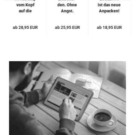
vom Kopf
den. Ohne
ist das neue
auf die
Angst.
An­pa­cken!
Füße stel­
Ohne Reue.
Mut und...
len:...
Ohne...
ab 28,95 EUR
ab 25,95 EUR
ab 18,95 EUR