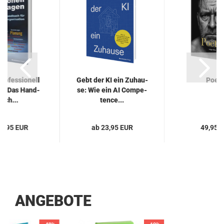
ro­fes­sio­nell
Gebt der KI ein Zu­hau­
Poe­tr
en: Das Hand­
se: Wie ein AI Com­pe­
uch...
tence...
29,95 EUR
ab 23,95 EUR
49,95 
ANGEBOTE