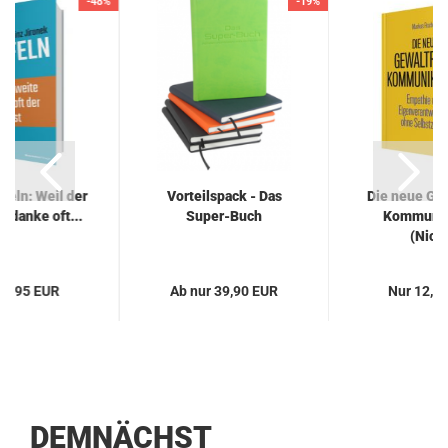
-48%
-19%
­feln: Weil der
Vor­teils­pack - Das
Die neue Ge­w
e­dan­ke oft...
Super-​​Buch
Kom­mu­ni­k
(Nice.
12,95 EUR
Ab nur 39,90 EUR
Nur 12,4
DEMNÄCHST