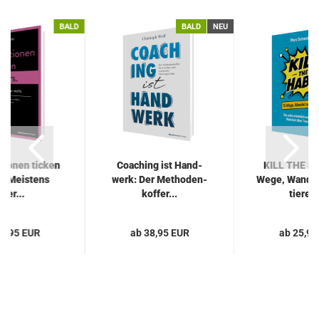
BALD
BALD
NEU
a­tio­nen ti­cken
Coa­ching ist Hand­
KILL THE HA
s. Meis­tens
werk: Der Me­tho­den­
Wege, Wan­del
aber...
kof­fer...
tie­ren.
25,95 EUR
ab 38,95 EUR
ab 25,95