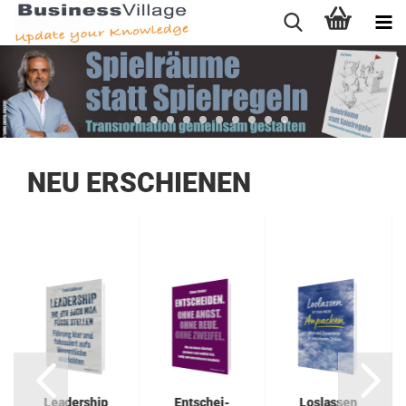
NEU ERSCHIENEN
Lea­der­ship
Ent­schei­
Los­las­sen